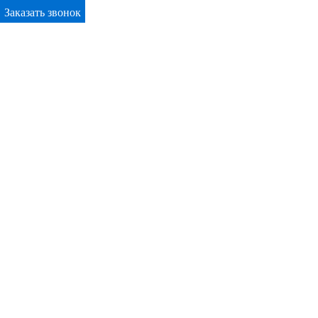
Заказать звонок
Primary Menu
Окна ПВХ в Тольятти
Отправьте заявку в период действия акции!
и получите бонус.