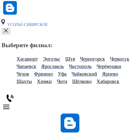
УСОЛЬЕ-СИБИРСКОЕ
Выберите филиал:
Хасавюрт
Энгельс
Шуя
Черногорск
Черкесск
Чапаевск
Ярославль
Чистополь
Черёмушки
Чехов
Фрязино
Уфа
Чайковский
Ярцево
Шахты
Химки
Чита
Щёлково
Хабаровск