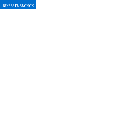
Заказать звонок
Primary Menu
Окна ПВХ в Новороссийске
Отправьте заявку в период действия акции!
и получите бонус.