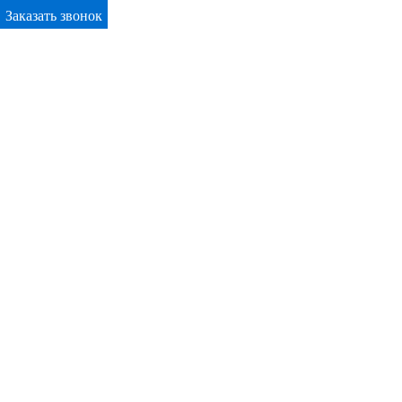
Заказать звонок
Primary Menu
Окна ПВХ в Искитиме
Отправьте заявку в период действия акции!
и получите бонус.