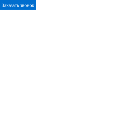
Заказать звонок
Primary Menu
Окна ПВХ в Калининграде
Отправьте заявку в период действия акции!
и получите бонус.