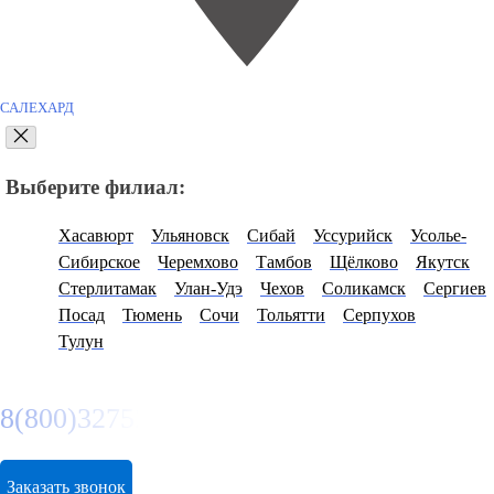
САЛЕХАРД
Выберите филиал:
Хасавюрт
Ульяновск
Сибай
Уссурийск
Усолье-
Сибирское
Черемхово
Тамбов
Щёлково
Якутск
Стерлитамак
Улан-Удэ
Чехов
Соликамск
Сергиев
Посад
Тюмень
Сочи
Тольятти
Серпухов
Тулун
8(800)3275280
Заказать звонок