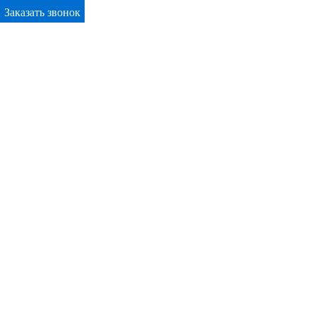
Заказать звонок
Primary Menu
Окна ПВХ в Белореченске
Отправьте заявку в период действия акции!
и получите бонус.