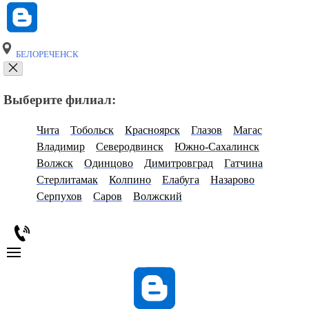
БЕЛОРЕЧЕНСК
Выберите филиал:
Чита
Тобольск
Красноярск
Глазов
Магас
Владимир
Северодвинск
Южно-Сахалинск
Волжск
Одинцово
Димитровград
Гатчина
Стерлитамак
Колпино
Елабуга
Назарово
Серпухов
Саров
Волжский